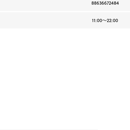
88636672484
11:00〜22:00